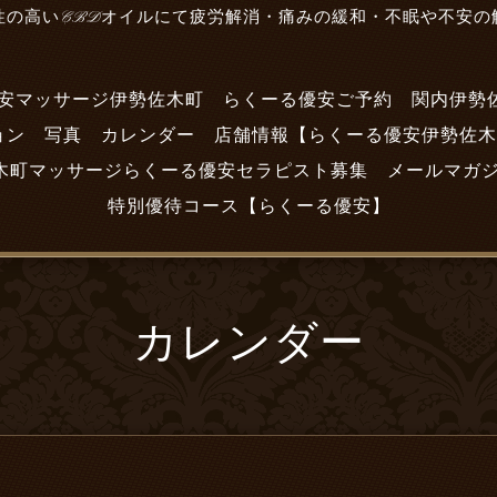
性の高いCBDオイルにて疲労解消・痛みの緩和・不眠や不安の
安マッサージ伊勢佐木町
らくーる優安ご予約
関内伊勢
ョン
写真
カレンダー
店舗情報【らくーる優安伊勢佐木
木町マッサージらくーる優安セラピスト募集
メールマガ
特別優待コース【らくーる優安】
カレンダー