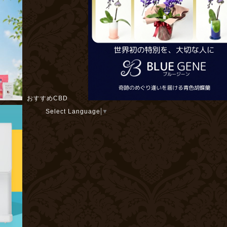
おすすめCBD
Select Language
▼