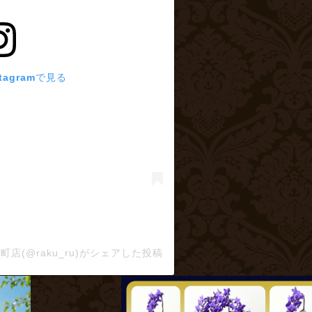
tagramで見る
(@raku_ru)がシェアした投稿