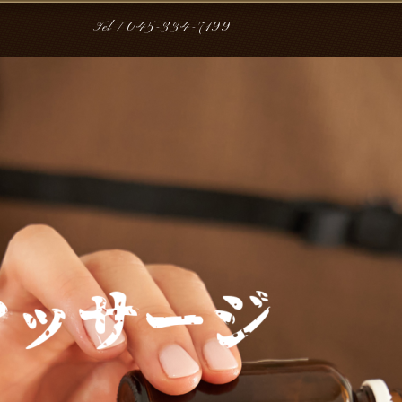
Tel /
045-334-7199