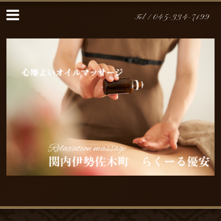
Tel /
045-334-7199