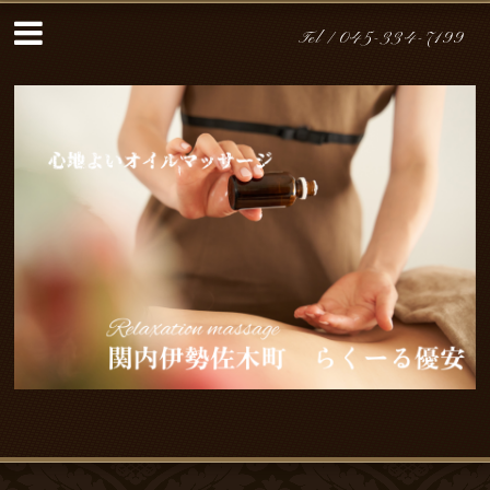
Tel /
045-334-7199