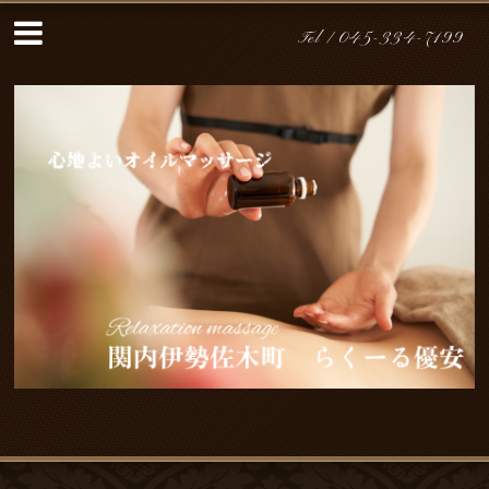
Tel /
045-334-7199