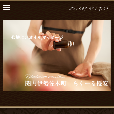
Tel /
045-334-7199