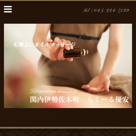
Tel /
045-334-7199